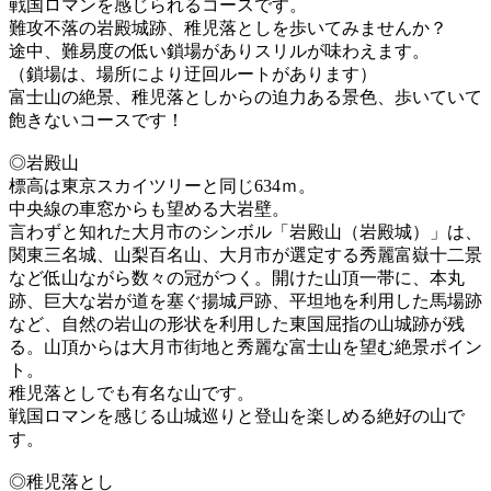
戦国ロマンを感じられるコースです。
難攻不落の岩殿城跡、稚児落としを歩いてみませんか？
途中、難易度の低い鎖場がありスリルが味わえます。
（鎖場は、場所により迂回ルートがあります）
富士山の絶景、稚児落としからの迫力ある景色、歩いていて
飽きないコースです！
◎岩殿山
標高は東京スカイツリーと同じ634ｍ。
中央線の車窓からも望める大岩壁。
言わずと知れた大月市のシンボル「岩殿山（岩殿城）」は、
関東三名城、山梨百名山、大月市が選定する秀麗富嶽十二景
など低山ながら数々の冠がつく。開けた山頂一帯に、本丸
跡、巨大な岩が道を塞ぐ揚城戸跡、平坦地を利用した馬場跡
など、自然の岩山の形状を利用した東国屈指の山城跡が残
る。山頂からは大月市街地と秀麗な富士山を望む絶景ポイン
ト。
稚児落としでも有名な山です。
戦国ロマンを感じる山城巡りと登山を楽しめる絶好の山で
す。
◎稚児落とし