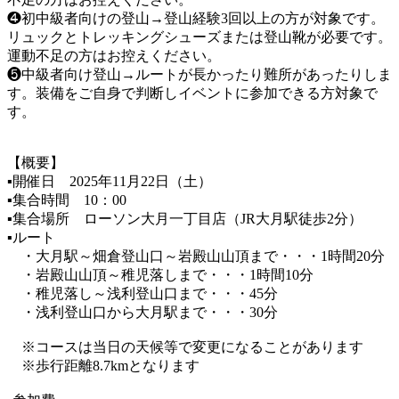
❹初中級者向けの登山→登山経験3回以上の方が対象です。
リュックとトレッキングシューズまたは登山靴が必要です。
運動不足の方はお控えください。
❺中級者向け登山→ルートが長かったり難所があったりしま
す。装備をご自身で判断しイベントに参加できる方対象で
す。
【概要】
▪️開催日 2025年11月22日（土）
▪️集合時間 10：00
▪️集合場所 ローソン大月一丁目店（JR大月駅徒歩2分）
▪️ルート
・大月駅～畑倉登山口～岩殿山山頂まで・・・1時間20分
・岩殿山山頂～稚児落しまで・・・1時間10分
・稚児落し～浅利登山口まで・・・45分
・浅利登山口から大月駅まで・・・30分
※コースは当日の天候等で変更になることがあります
※歩行距離8.7kmとなります