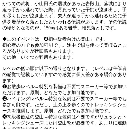
かつての武将、小山田氏の居城があった岩殿山。落城により
追っ手から逃れていた際、背負っていた子供が泣き出し、手
を尽くしたが泣き止まず、夫人が追っ手から逃れるために子
供を岩壁から落としたといわれる伝説があります。その伝説
の場所となるのが、150mはある岩壁、稚児落としです。
◆このイベントは「❹初中級者向けの登山」です。
初心者の方でも参加可能です。途中で鎖を使って登ぼるとこ
ろがありますが迂回路もあります。
その他、いくつか難所もあります。
レベルの低い順に以下の通りとなります。（レベルは主催者
の感覚で記載していますので感覚に個人差がある場合があり
ます）
❶お散歩レベル→特別な装備は不要でスニーカー等で参加い
ただけます。原則、どなたでも参加可能です。
❷ハイキングレベル→特別な装備は不要でスニーカー等でも
参加可能です。ただし、土の上を歩くのでトレッキングシュ
ーズを推奨します。原則、どなたでも参加可能です。
❸初級者歓迎の登山→特別な装備は不要ですがリュックとト
レッキングシューズまたは登山靴が必要です。あまりに運動
不足の方はお控えください。