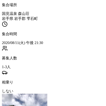
集合場所
国見温泉 森山荘
岩手県 岩手郡 雫石町
集合時間
2020/08/11(火) 午後 21:30
募集人数
1-3人
相乗り
しない