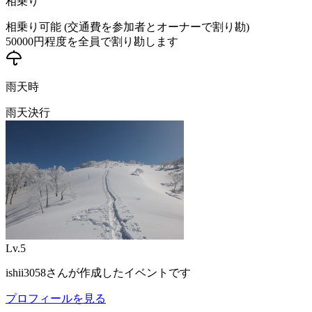
相乗り
相乗り可能 (交通費を参加者とオーナーで割り勘)
50000
円程度を全員で割り勘します
雨天時
雨天決行
Lv.
5
ishii3058
さんが作成したイベントです
プロフィールを見る