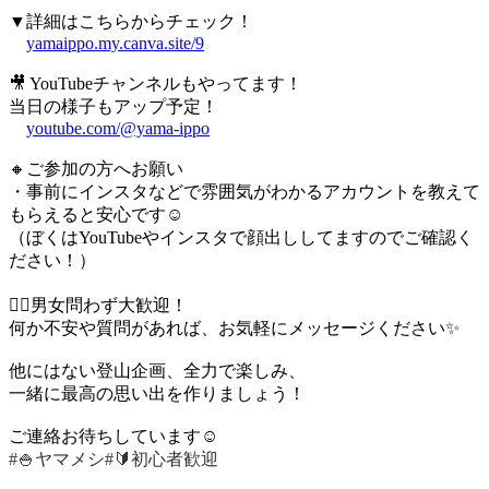
▼詳細はこちらからチェック！
yamaippo.my.canva.site/9
🎥 YouTubeチャンネルもやってます！
当日の様子もアップ予定！
youtube.com/@yama-ippo
🔸ご参加の方へお願い
・事前にインスタなどで雰囲気がわかるアカウントを教えて
もらえると安心です☺️
（ぼくはYouTubeやインスタで顔出ししてますのでご確認く
ださい！）
🚶‍♂️男女問わず大歓迎！
何か不安や質問があれば、お気軽にメッセージください✨
他にはない登山企画、全力で楽しみ、
一緒に最高の思い出を作りましょう！
ご連絡お待ちしています☺️
#🍚ヤマメシ
#🔰初心者歓迎