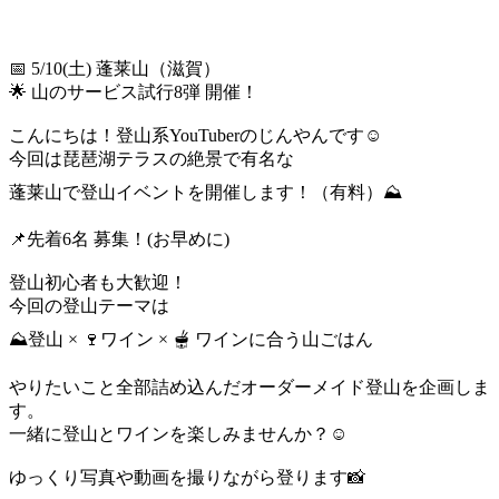
📅 5/10(土) 蓬莱山（滋賀）
🌟 山のサービス試行8弾 開催！
こんにちは！登山系YouTuberのじんやんです☺️
今回は琵琶湖テラスの絶景で有名な
蓬莱山で登山イベントを開催します！（有料）⛰️
📌先着6名 募集！(お早めに)
登山初心者も大歓迎！
今回の登山テーマは
⛰️登山 × 🍷ワイン × 🫕 ワインに合う山ごはん
やりたいこと全部詰め込んだオーダーメイド登山を企画しま
す。
一緒に登山とワインを楽しみませんか？☺️
ゆっくり写真や動画を撮りながら登ります📸