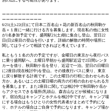
別の山にする可能性があります。
ーーーーーーーーーーーーーーーーーーーーーーーーーーー
ーーーーーーーーーー
6/21(土)-22(日)にて日本二百名山＋花の新百名山の秋田駒ケ
岳＋１座に一緒に行ける方を募集します。現在私の他に女性
が1名参加予定です。盛岡駅21(土)朝に集合し登山。翌日22
日(日)2座目の登山を行います。詳細の解散の時間や場所に
関してはラインで相談できればと考えています。
私ともう１名の方の予定ですが、金曜日の東京から夜行バス
に乗り盛岡駅へ。土曜日早朝から盛岡駅近辺で2日間レンタ
カーを借り、秋田駒ケ岳を登り、近辺で一泊。翌日の日曜日
に2座目(現在検討中)を登山。その後夜行バスに乗り、東京
に戻り解散する計画です。この土曜日の行程に合わせられる
方か、あるいはこの土曜日曜の両方の行程の合わせられる方
を募集します。また2座目に関しては検討中で秋田駒ケ岳か
らアクセスできる場所(乳頭山、森吉山などが候補)になりま
す。宿泊先はキャンプとホテルを検討中ですが、キャンプ場
にする場合はもうひとりの女性代表者がまとめて予約にな
り、ホテルの場合はご自身で予約になります。キャンプ場か