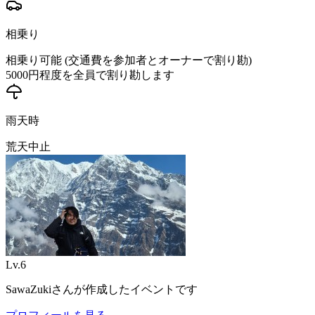
相乗り
相乗り可能 (交通費を参加者とオーナーで割り勘)
5000
円程度を全員で割り勘します
雨天時
荒天中止
Lv.
6
SawaZuki
さんが作成したイベントです