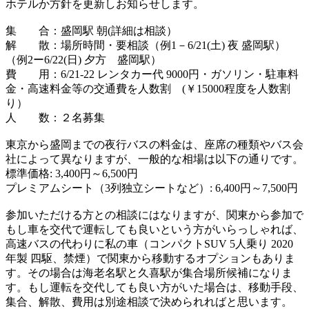
ホテルか方針を更新しお知らせします。
集 合：盛岡駅 朝(詳細は相談）
解 散：場所時間・要相談（例1－6/21(土) 夜 盛岡駅）
（例2ー6/22(日) 夕方 盛岡駅）
費 用：6/21-22 レンタカー代 9000円・ガソリン・駐車料
金・高速料金等の交通費を人数割 (￥15000程度を人数割
り）
人 数：２名募集
東京から盛岡までの夜行バスの料金は、座席の種類やバス会
社によって異なりますが、一般的な相場は以下の通りです。
標準価格: 3,400円～6,500円
プレミアムシート（3列独立シートなど）: 6,400円～7,500円
参加いただける方との相談にはなりますが、関東から参加で
もし車を交代で運転しても良いという方がいらっしゃれば、
高速バスの代わりに私の車（コンパクトSUV 5人乗り 2020
年製 四駆、禁煙）で関東から移動するオプションもありま
す。その場合は海老名駅と久喜駅が集合場所候補になりま
す。もし運転を交代しても良い方がいた場合は、移動手段、
集合、解散、費用は別途相談で決められればと思います。