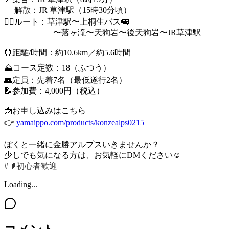
解散：JR 草津駅（15時30分頃）
🚶‍♀️ルート：草津駅〜上桐生バス🚌
〜落ヶ滝〜天狗岩〜後天狗岩〜JR草津駅
⏰距離/時間：約10.6km／約5.6時間
⛰️コース定数：18（ふつう）
👥定員：先着7名（最低遂行2名）
📝参加費：4,000円（税込）
📩お申し込みはこちら
👉
yamaippo.com/products/konzealps0215
ぼくと一緒に金勝アルプスいきませんか？
少しでも気になる方は、お気軽にDMください☺️
#🔰初心者歓迎
Loading...