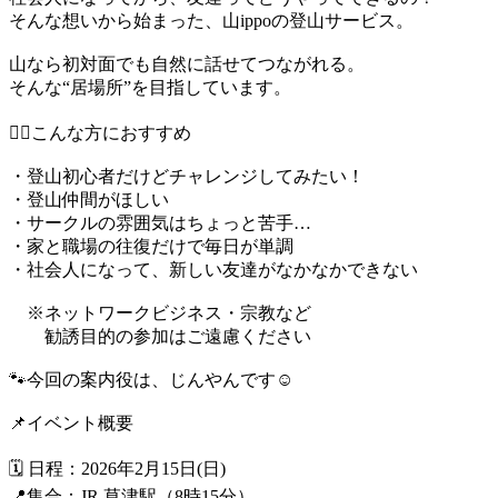
そんな想いから始まった、山ippoの登山サービス。
山なら初対面でも自然に話せてつながれる。
そんな“居場所”を目指しています。
💁‍♀️こんな方におすすめ
・登山初心者だけどチャレンジしてみたい！
・登山仲間がほしい
・サークルの雰囲気はちょっと苦手…
・家と職場の往復だけで毎日が単調
・社会人になって、新しい友達がなかなかできない
※ネットワークビジネス・宗教など
勧誘目的の参加はご遠慮ください
🐾今回の案内役は、じんやんです☺️
📌イベント概要
🗓 日程：2026年2月15日(日)
📍集合：JR 草津駅（8時15分）