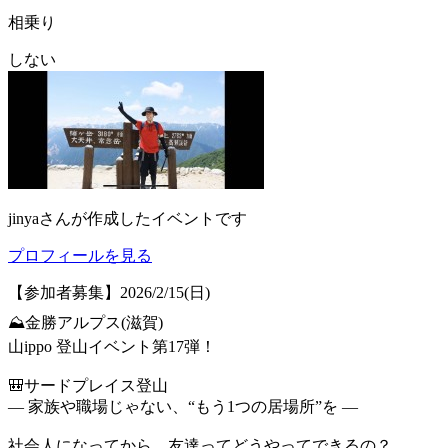
相乗り
しない
jinya
さんが作成したイベントです
プロフィールを見る
【参加者募集】2026/2/15(日)
⛰️金勝アルプス(滋賀)
山ippo 登山イベント第17弾！
🎒サードプレイス登山
— 家族や職場じゃない、“もう1つの居場所”を —
社会人になってから、友達ってどうやってできるの？