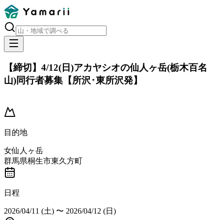
【締切】4/12(日)アカヤシオの仙人ヶ岳(栃木百名
山)同行者募集【所沢･東所沢発】
開催済み
目的地
女仙人ヶ岳
群馬県桐生市東久方町
日程
2026/04/11 (土)
〜
2026/04/12 (日)