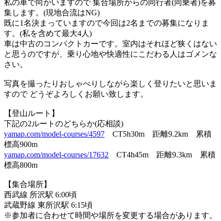
私の車で向かいますので 集合場所からの同行者(同乗者)を募
集します。(現地合流はNG)
既に1名決まっていますので今回は2名までの募集になりま
す。(私を含めて最大4人)
車は中古のコンパクトカーです。室内はそれほど狭くはない
と思うのですが、乗り心地や快適性にこだわる人はゴメンな
さい。
写真を撮ったりおしゃべりしながら楽しく登りたいと思いま
すので どうぞよろしくお願い致します。
【登山ルート】
下記の2ルートのどちらか(応相談)
yamap.com/model-courses/4597
CT5h30m 距離9.2km 累積
標高900m
yamap.com/model-courses/17632
CT4h45m 距離9.3km 累積
標高800m
【集合場所】
西武線 所沢駅 6:00頃
武蔵野線 東所沢駅 6:15頃
※参加者に合わせて時間や場所を変更する場合があります。