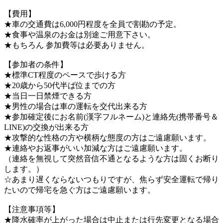
【費用】
★車の交通費は6,000円程度を全員で割勘の予定。
★食事や温泉のお金は別途ご用意下さい。
★もちろん 参加費等は必要ありません。
【参加者の条件】
★標準CT程度のペースで歩ける方
★20歳から50代半ば位までの方
★当日一日禁煙できる方
★男性の場合は車の運転を交代出来る方
★参加確定後にお名前(漢字フルネーム)と連絡先(携帯番号＆
LINE)の交換が出来る方
★攻撃的な性格の方や横柄な態度の方はご遠慮願います。
★連絡やお返事がいい加減な方はご遠慮願います。
（連絡を無視して突然音信不通となるような方は固くお断り
します。）
☆あまり遅くならないつもりですが、焦らず安全運転で帰り
たいので帰宅を急ぐ方はご遠慮願います。
【注意事項等】
★降水確率が上がった場合は中止または行先変更となる場合