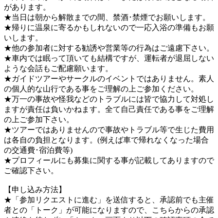
があります。
★当日は朝から解散までの間、禁酒･禁煙でお願いします。
★帰りに温泉に寄るかもしれないので一応入浴の準備もお願
いします。
★他の参加者に対する勧誘や営業等の行為はご遠慮下さい。
★車内では眠って頂いても結構ですが、運転者が退屈しない
ような会話もご配慮願います。
★ガイドツアーやサークルのイベントではありません。素人
の個人的な山行である事をご理解の上ご参加ください。
★万一の事故や怪我などのトラブルには皆で協力して対処し
ますが責任は負いかねます。全て自己責任である事をご理解
の上ご参加下さい。
★ツアーではありませんので事故やトラブル等で生じた費用
は各自の負担となります。(例えば車で帰れなくなった場合
の交通費･宿泊費等)
★プロフィールにも募集に関する事が記載してありますので
ご確認下さい。
【申し込み方法】
★「参加リクエストに進む」を送信すると、承認前でも主催
者との「トーク」が可能になりますので、こちらからの承認