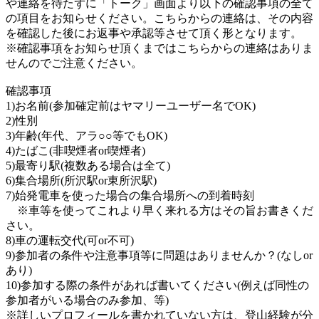
や連絡を待たずに「トーク」画面より以下の確認事項の全て
の項目をお知らせください。こちらからの連絡は、その内容
を確認した後にお返事や承認等させて頂く形となります。
※確認事項をお知らせ頂くまではこちらからの連絡はありま
せんのでご注意ください。
確認事項
1)お名前(参加確定前はヤマリーユーザー名でOK)
2)性別
3)年齢(年代、アラ○○等でもOK)
4)たばこ(非喫煙者or喫煙者)
5)最寄り駅(複数ある場合は全て)
6)集合場所(所沢駅or東所沢駅)
7)始発電車を使った場合の集合場所への到着時刻
※車等を使ってこれより早く来れる方はその旨お書きくだ
さい。
8)車の運転交代(可or不可)
9)参加者の条件や注意事項等に問題はありませんか？(なしor
あり)
10)参加する際の条件があれば書いてください(例えば同性の
参加者がいる場合のみ参加、等)
※詳しいプロフィールを書かれていない方は、登山経験が分