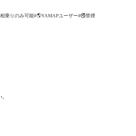
🚙相乗りのみ可能
#🌎YAMAPユーザー
#🚭禁煙
い。