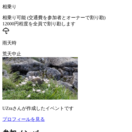
相乗り
相乗り可能 (交通費を参加者とオーナーで割り勘)
12000
円程度を全員で割り勘します
雨天時
荒天中止
UZra
さんが作成したイベントです
プロフィールを見る