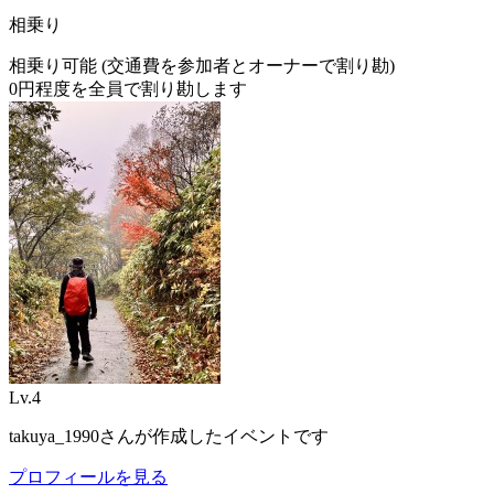
相乗り
相乗り可能 (交通費を参加者とオーナーで割り勘)
0
円程度を全員で割り勘します
Lv.
4
takuya_1990
さんが作成したイベントです
プロフィールを見る