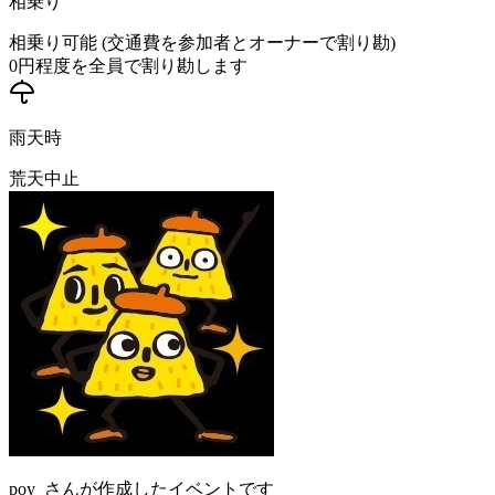
相乗り
相乗り可能 (交通費を参加者とオーナーで割り勘)
0
円程度を全員で割り勘します
雨天時
荒天中止
poy_
さんが作成したイベントです