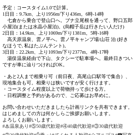
予定：コースタイム1.0で計算。
1日目：9.7km、上り1956m/下り436m。6時-14時
七倉から乗合で登山口へ。ブナ立尾根を通って、野口五郎
小屋泊(または水晶小屋泊)。(烏帽子岳は行きたい人だけ)
2日目：14.9km、上り1069m/下り1381m。5時-16時
高天原温泉、雲ノ平へ。雲ノ平キャンプ場/山荘 泊 (好き
なほうで, 私はたぶんテント)。
3日目：22.2km、上り1093m/下り2377m。4時-17時
湯俣温泉経由で下山、タクシーで駐車場へ。最終日きつい
ですが車に辿りつければOK。
・あと2人まで相乗り可（前日夜、高尾山口駅等で集合）、
現地集合も可。相乗りは狭いですが安く行けます。
・コースタイム程度以上で荷物持って歩ける方。
・日程調整と予約があるので、ご応募はお早めに。
お問い合わせいただきましたら計画リンクを共有できます。
はじめましての方は何かしらご挨拶お願いします。
よろしくお願いします。
#♨温泉あり
#⑤50歳代歓迎
#④40歳代歓迎
#③30歳代歓迎