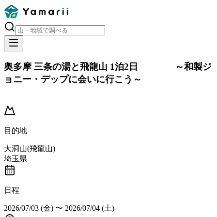
奥多摩 三条の湯と飛龍山 1泊2日 ～和製ジ
ョニー・デップに会いに行こう～
キャンセル
目的地
大洞山(飛龍山)
埼玉県
日程
2026/07/03 (金)
〜
2026/07/04 (土)