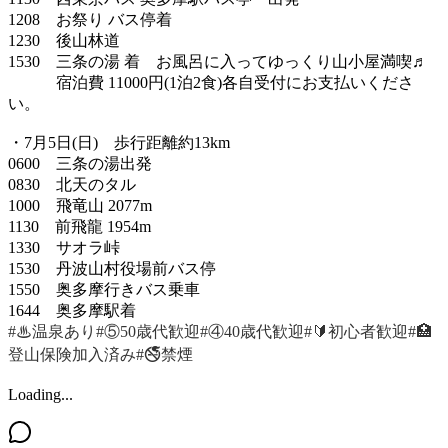
1208 お祭り バス停着
1230 後山林道
1530 三条の湯 着 お風呂に入ってゆっくり山小屋満喫♬
宿泊費 11000円(1泊2食)各自受付にお支払いくださ
い。
・7月5日(日) 歩行距離約13km
0600 三条の湯出発
0830 北天のタル
1000 飛竜山 2077m
1130 前飛龍 1954m
1330 サオラ峠
1530 丹波山村役場前バス停
1550 奥多摩行きバス乗車
1644 奥多摩駅着
#♨温泉あり
#⑤50歳代歓迎
#④40歳代歓迎
#🔰初心者歓迎
#🏥
登山保険加入済み
#🚭禁煙
Loading...