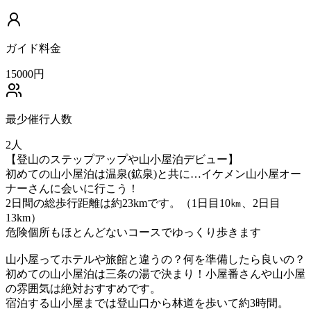
ガイド料金
15000
円
最少催行人数
2
人
【登山のステップアップや山小屋泊デビュー】
初めての山小屋泊は温泉(鉱泉)と共に…イケメン山小屋オー
ナーさんに会いに行こう！
2日間の総歩行距離は約23kmです。（1日目10㎞、2日目
13km）
危険個所もほとんどないコースでゆっくり歩きます
山小屋ってホテルや旅館と違うの？何を準備したら良いの？
初めての山小屋泊は三条の湯で決まり！小屋番さんや山小屋
の雰囲気は絶対おすすめです。
宿泊する山小屋までは登山口から林道を歩いて約3時間。