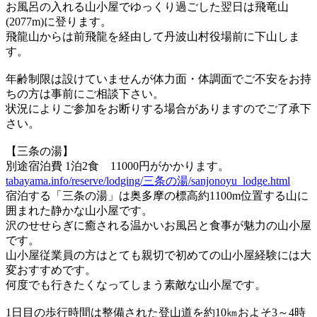
お風呂の入れる山小屋でゆっくり過ごした翌日は飛竜山
(2077m)に登ります。
飛龍山からは前飛龍を経由して丹波山村役場前に下山しま
す。
年齢制限は設けていませんが体力面・体調面でご不安をお持
ちの方は事前にご相談下さい。
状況によりご参加をお断りする場合がありますのでご了承下
さい。
【三条の湯】
別途宿泊費 1泊2食 11000円がかかります。
tabayama.info/reserve/lodging/三条の湯/sanjonoyu_lodge.html
宿泊する「三条の湯」は奥多摩の標高約1100m位置する山に
囲まれた静かな山小屋です。
沢のせせらぎに癒される温かいお風呂と食事が魅力の山小屋
です。
山小屋従業員の方はとても親切で初めての山小屋経験には大
変おすすめです。
何度でも行きたくなってしまう素敵な山小屋です。
1日目の歩行時間は整備された登山道を約10㎞およそ3～4時