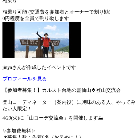
相乗り
相乗り可能 (交通費を参加者とオーナーで割り勘)
0
円程度を全員で割り勘します
jinya
さんが作成したイベントです
プロフィールを見る
【参加者募集！】カルスト台地の霊仙山🌟登山交流会
登山コーディネーター（案内役）に興味のある人、やってみ
たい人限定！
4/29(火)に「山コーデ交流会」を開催します⛰️
✨参加費無料✨
📌募集人数：先着6名（お早めに！）