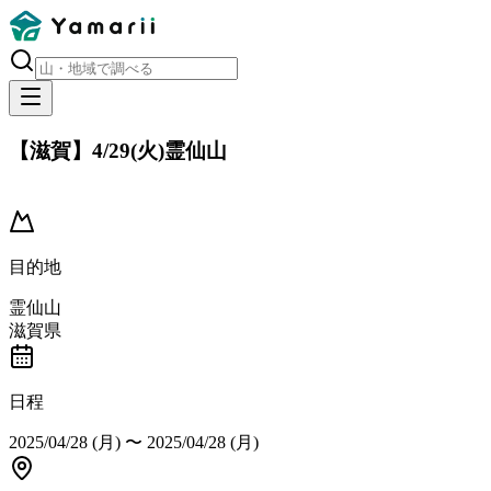
【滋賀】4/29(火)霊仙山
開催済み
目的地
霊仙山
滋賀県
日程
2025/04/28 (月)
〜
2025/04/28 (月)