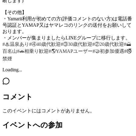
断します)
【その他】
・Yamarii利用が初めての方(評価コメントのない方)は電話番
号認証とYAMAP又はヤマレコのリンクの送付をお願いして
おります。
・メンバーが集まりましたらLINEグループに移行します。
#♨温泉あり
#④40歳代歓迎
#③30歳代歓迎
#②20歳代歓迎
#🗻
百名山
#🚗相乗り歓迎
#🌎YAMAPユーザー
#🤝初参加優遇
#🚭
禁煙
Loading...
コメント
このイベントにはコメントがありません。
イベントへの参加