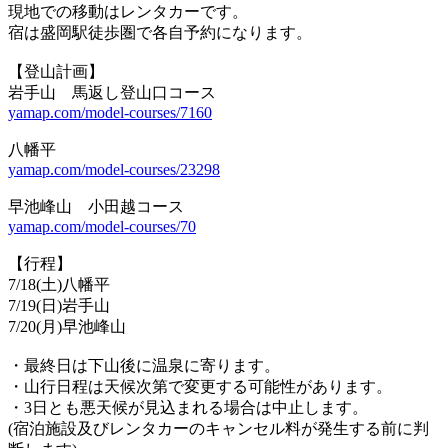
現地での移動はレンタカーです。
宿は盛岡駅徒歩圏で各自予約になります。
【登山計画】
岩手山 馬返し登山口コース
yamap.com/model-courses/7160
八幡平
yamap.com/model-courses/23298
早池峰山 小田越コース
yamap.com/model-courses/70
【行程】
7/18(土)八幡平
7/19(日)岩手山
7/20(月)早池峰山
・最終日は下山後に温泉に寄ります。
・山行日程は天候次第で変更する可能性があります。
・3日とも悪天候が見込まれる場合は中止します。
(宿泊施設及びレンタカーのキャンセル料が発生する前に判