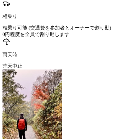
相乗り
相乗り可能 (交通費を参加者とオーナーで割り勘)
0
円程度を全員で割り勘します
雨天時
荒天中止