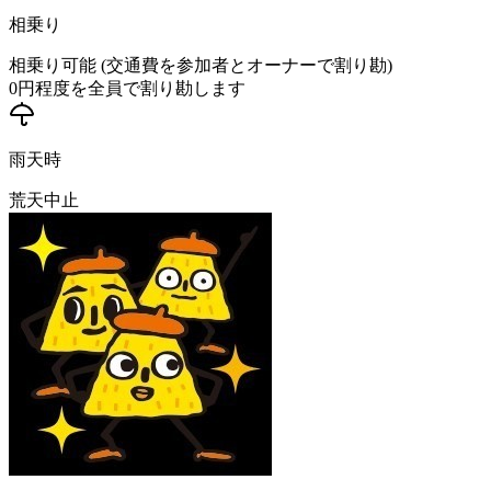
相乗り
相乗り可能 (交通費を参加者とオーナーで割り勘)
0
円程度を全員で割り勘します
雨天時
荒天中止