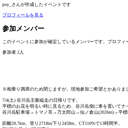
poy_
さんが作成したイベントです
プロフィールを見る
参加メンバー
このイベントに参加が確定しているメンバーです。プロフィ
参加者
2
人
※相乗り満席のため閉じますが、現地参加ご希望とかありま
7/4(土) 谷川岳主脈縦走の日帰りです。
平標のお花を明るい時に見るため、谷川岳側に車を置いてナ
谷川岳駐車場→トマノ耳→万太郎山→仙ノ倉山(2026m)→
距離20.7km、登り2718m/下り2458m、CT110%で13時間半。