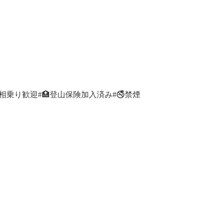
相乗り歓迎
#🏥登山保険加入済み
#🚭禁煙