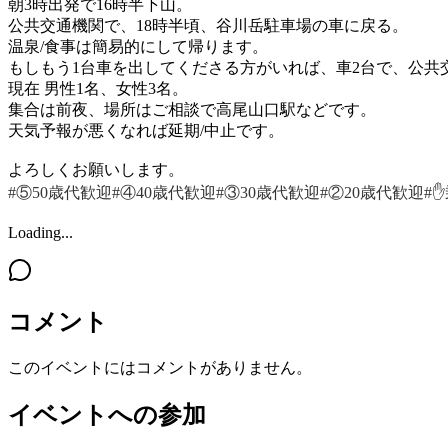
朝3時出発で16時半下山。
公共交通機関で、18時半頃、谷川岳駐車場の車に戻る。
温泉/食事は簡易的にして帰ります。
もしもう1台車を出してくださる方がいれば、車2台で、公共交
現在 男性1名、女性3名。
集合は前夜、場所はご相談で高尾山口駅などです。
天気予報が悪くなれば延期/中止です。
よろしくお願いします。
#⑤50歳代歓迎
#④40歳代歓迎
#③30歳代歓迎
#②20歳代歓迎
#
Loading...
コメント
このイベントにはコメントがありません。
イベントへの参加