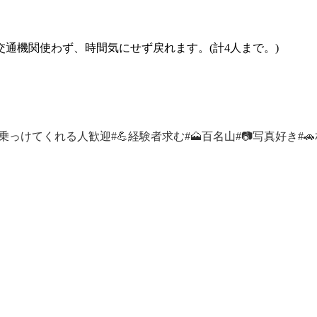
通機関使わず、時間気にせず戻れます。(計4人まで。)
✋乗っけてくれる人歓迎
#💪経験者求む
#🗻百名山
#📷写真好き
#