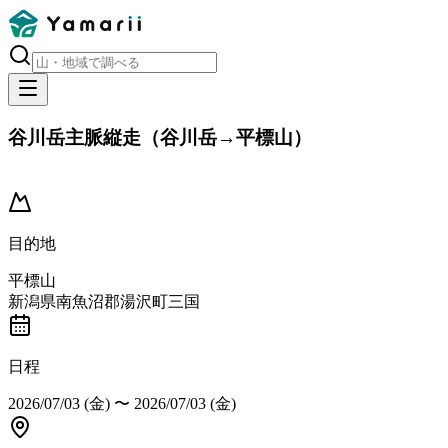
谷川岳主脈縦走（谷川岳→平標山）
開催済み
目的地
平標山
新潟県南魚沼郡湯沢町三国
日程
2026/07/03 (金)
〜
2026/07/03 (金)